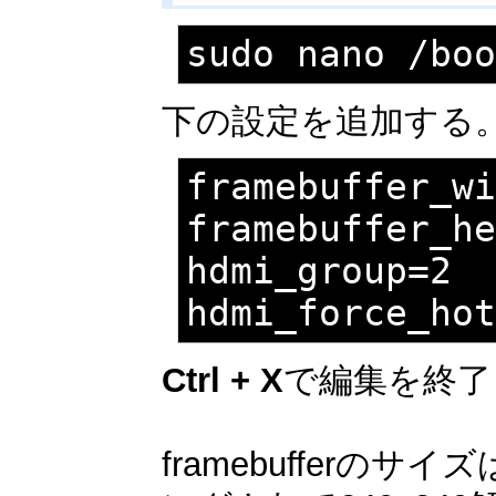
sudo nano /bo
下の設定を追加する
framebuffer_wi
framebuffer_he
hdmi_group=2

hdmi_force_ho
Ctrl + X
で編集を終了
framebuffer