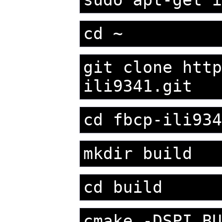
cd ~
git clone htt
ili9341.git
cd fbcp-ili93
mkdir build
cd build
cmake -DSPI_B