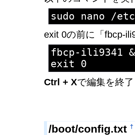
sudo nano /et
exit 0の前に「fbcp-
fbcp-ili9341 &
exit 0
Ctrl + X
で編集を終了
/boot/config.txt
†