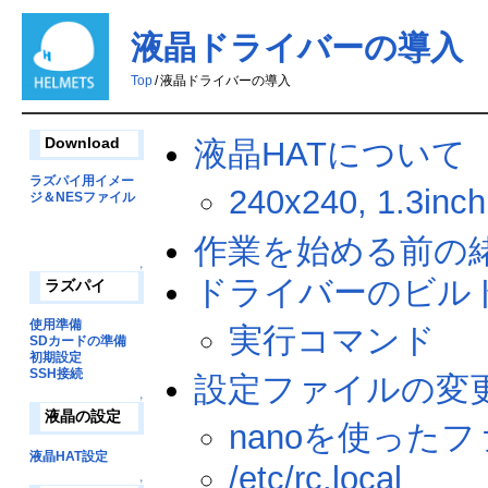
液晶ドライバーの導入
Top
/
液晶ドライバーの導入
液晶HATについて
Download
ラズパイ用イメー
240x240, 1.3inch
ジ＆NESファイル
作業を始める前の
↑
ドライバーのビル
ラズパイ
使用準備
実行コマンド
SDカードの準備
初期設定
SSH接続
設定ファイルの変
↑
液晶の設定
nanoを使った
液晶HAT設定
/etc/rc.local
↑